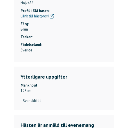
Najk
486
Profil i Blå basen:
Länk till hästprofil
Färg:
Brun
Tecken:
Födelseland:
Sverige
Ytterligare uppgifter
Mankhöjd
125
cm
Svenskfödd
Hästen är anmäld till evenemang