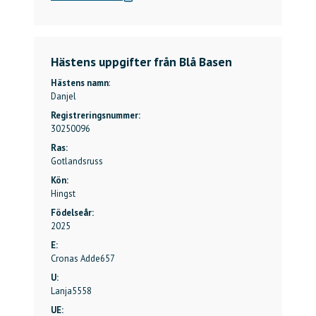
Hästens uppgifter från Blå Basen
Hästens namn
:
Danjel
Registreringsnummer:
30250096
Ras:
Gotlandsruss
Kön:
Hingst
Födelseår:
2025
E:
Cronas Adde
657
U:
Lanja
5558
UE: