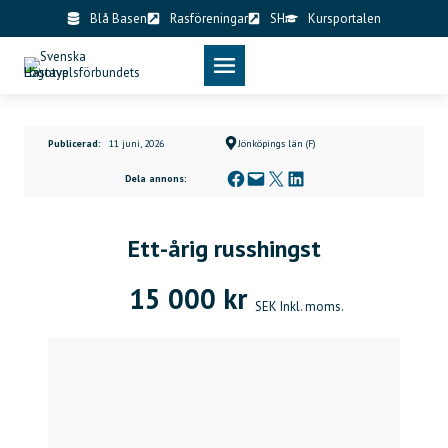
Skip
Blå Basen
Rasföreningar
SH
Kursportalen
to
content
Publicerad:
11 juni, 2026
Jönköpings län (F)
Dela på Facebook
Skicka denna sida med e-post
Dela på X
Dela på LinkedIn
Dela annons:
Ett-årig russhingst
15 000 kr
SEK Inkl. moms.