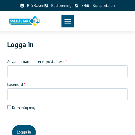
Skip
Blå Basen
Rasföreningar
SH
Kursportalen
to
content
Logga in
Användarnamn eller e-postadress
*
Lösenord
*
Kom ihåg mig