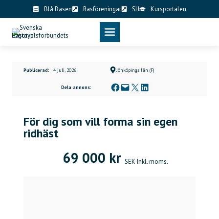
Skip
Blå Basen
Rasföreningar
SH
Kursportalen
to
content
Publicerad:
4 juli, 2026
Jönköpings län (F)
Dela på Facebook
Skicka denna sida med e-post
Dela på X
Dela på LinkedIn
Dela annons:
För dig som vill forma sin egen
ridhäst
69 000 kr
SEK Inkl. moms.