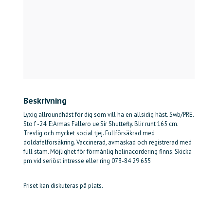
Beskrivning
Lyxig allroundhäst för dig som vill ha en allsidig häst. Swb/PRE.
Sto f -24. E:Armas Fallero ue:Sir Shuttefly. Blir runt 165 cm.
Trevlig och mycket social tjej. Fullförsäkrad med
doldafelförsäkring. Vaccinerad, avmaskad och registrerad med
full stam. Möjlighet för förmånlig helinacordering finns. Skicka
pm vid seriöst intresse eller ring 073-84 29 655
Priset kan diskuteras på plats.