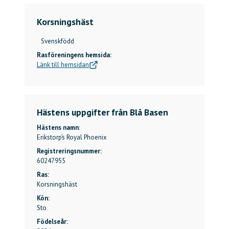
Korsningshäst
Svenskfödd
Rasföreningens hemsida:
Länk till hemsidan
Hästens uppgifter från Blå Basen
Hästens namn
:
Erikstorp’s Royal Phoenix
Registreringsnummer:
60247955
Ras:
Korsningshäst
Kön:
Sto
Födelseår: