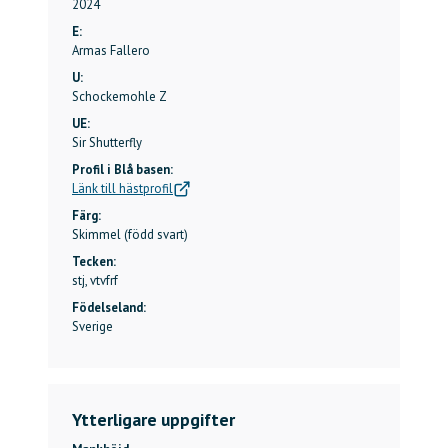
2024
E:
Armas Fallero
U:
Schockemohle Z
UE:
Sir Shutterfly
Profil i Blå basen:
Länk till hästprofil
Färg:
Skimmel (född svart)
Tecken:
stj, vtvfrf
Födelseland:
Sverige
Ytterligare uppgifter