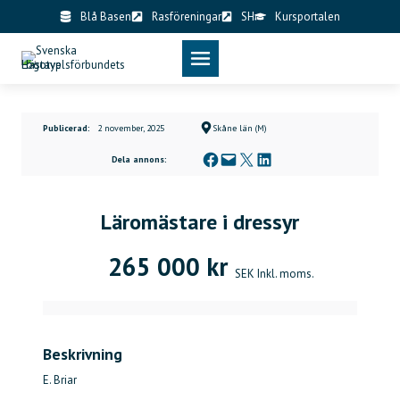
Skip
Blå Basen
Rasföreningar
SH
Kursportalen
to
content
Publicerad:
2 november, 2025
Skåne län (M)
Dela på Facebook
Skicka denna sida med e-post
Dela på X
Dela på LinkedIn
Dela annons:
Läromästare i dressyr
265 000 kr
SEK Inkl. moms.
Beskrivning
E. Briar