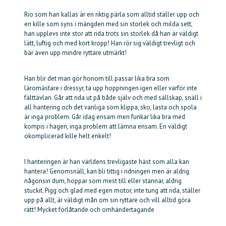
Rio som han kallas är en riktig pärla som alltid ställer upp och
en kille som syns i mängden med sin storlek och milda sett,
han upplevs inte stor att rida trots sin storlek då han är väldigt
lätt, luftig och med kort kropp! Han rör sig väldigt trevligt och
bär även upp mindre ryttare utmärkt!
Han blir det man gör honom till passar lika bra som
läromästare i dressyr, ta upp hoppningen igen eller varför inte
fälttävlan. Går att rida ut på både själv och med sällskap, snäll i
all hantering och det vanliga som klippa, sko, lasta och spola
är inga problem. Går idag ensam men funkar lika bra med
kompis i hagen, inga problem att lämna ensam. En väldigt
okomplicerad kille helt enkelt!
I hanteringen är han världens trevligaste häst som alla kan
hantera! Genomsnäll, kan bli tittig i ridningen men är aldrig
någonsin dum, hoppar som mest till eller stannar, aldrig
stuckit. Pigg och glad med egen motor, inte tung att rida, ställer
upp på allt, är väldigt mån om sin ryttare och vill alltid göra
rätt! Mycket förlåtande och omhändertagande