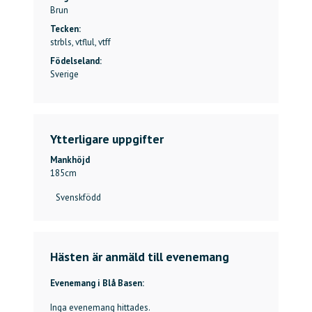
Brun
Tecken:
strbls, vtflul, vtff
Födelseland:
Sverige
Ytterligare uppgifter
Mankhöjd
185
cm
Svenskfödd
Hästen är anmäld till evenemang
Evenemang i Blå Basen:
Inga evenemang hittades.