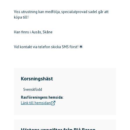
Viss utrustning kan medfölja, specialutprovad sadel går att
köpa till!
Han finns i Ausås, Skåne
Vid kontakt via telefon skicka SMS först! 🌟
Korsningshäst
Svenskfödd
Rasföreningens hemsida:
Länk till hemsidan
Hästens uppgifter från Blå Basen