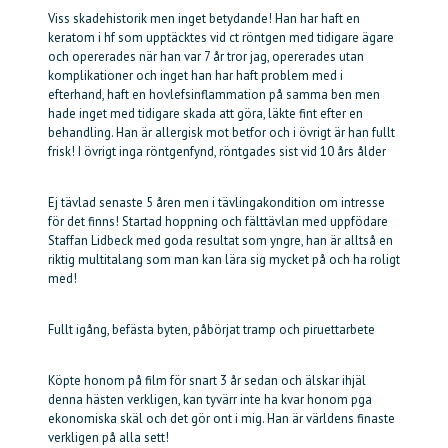
Viss skadehistorik men inget betydande! Han har haft en
keratom i hf som upptäcktes vid ct röntgen med tidigare ägare
och opererades när han var 7 år tror jag, opererades utan
komplikationer och inget han har haft problem med i
efterhand, haft en hovlefsinflammation på samma ben men
hade inget med tidigare skada att göra, läkte fint efter en
behandling. Han är allergisk mot betfor och i övrigt är han fullt
frisk! I övrigt inga röntgenfynd, röntgades sist vid 10 års ålder
Ej tävlad senaste 5 åren men i tävlingakondition om intresse
för det finns! Startad hoppning och fälttävlan med uppfödare
Staffan Lidbeck med goda resultat som yngre, han är alltså en
riktig multitalang som man kan lära sig mycket på och ha roligt
med!
Fullt igång, befästa byten, påbörjat tramp och piruettarbete
Köpte honom på film för snart 3 år sedan och älskar ihjäl
denna hästen verkligen, kan tyvärr inte ha kvar honom pga
ekonomiska skäl och det gör ont i mig. Han är världens finaste
verkligen på alla sett!