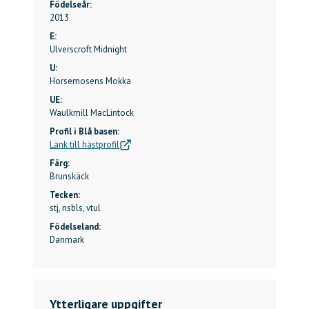
Födelseår:
2013
E:
Ulverscroft Midnight
U:
Horsemosens Mokka
UE:
Waulkmill MacLintock
Profil i Blå basen:
Länk till hästprofil
Färg:
Brunskäck
Tecken:
stj, nsbls, vtul
Födelseland:
Danmark
Ytterligare uppgifter