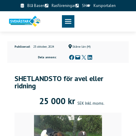
Skip
Blå Basen
Rasföreningar
SH
Kursportalen
to
content
Publicerad:
23 oktober, 2024
Skåne län (M)
Dela på Facebook
Skicka denna sida med e-post
Dela på X
Dela på LinkedIn
Dela annons:
SHETLANDSTO för avel eller
ridning
25 000 kr
SEK Inkl. moms.