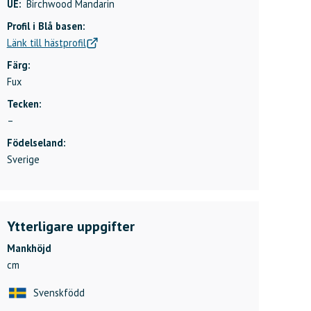
UE:
Birchwood Mandarin
Profil i Blå basen:
Länk till hästprofil
Färg:
Fux
Tecken:
–
Födelseland:
Sverige
Ytterligare uppgifter
Mankhöjd
cm
Svenskfödd