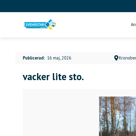
Skip
to
content
An
Publicerad:
16 maj, 2026
Kronober
vacker lite sto.