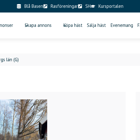
Blå Basen
Rasföreningar
SH
Kursportalen
nonser
Skapa annons
Köpa häst
Sälja häst
Evenemang
gs län (G)