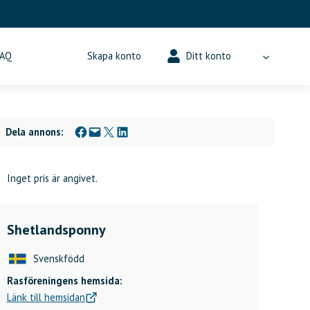
FAQ
Skapa konto
Ditt konto
Dela på Facebook
Skicka denna sida med e-post
Dela på X
Dela på LinkedIn
Dela annons:
Inget pris är angivet.
Shetlandsponny
Svenskfödd
Rasföreningens hemsida:
Länk till hemsidan