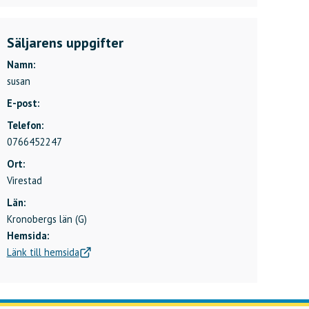
Säljarens uppgifter
Namn:
susan
E-post:
Telefon:
0766452247
Ort:
Virestad
Län:
Kronobergs län (G)
Hemsida:
Länk till hemsida